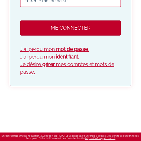
J'ai perdu mon
mot de passe
.
J'ai perdu mon
identifiant
.
Je désire
gérer
mes comptes et mots de
passe.
En conformité avec le règlement Européen dit RGPD, vous disposez d'un droit d'accès à vos données personnelles.
Pour plus d'information merci de consulter le site
https://info-rgpd.cnam.fr