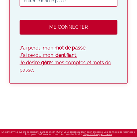
J'ai perdu mon
mot de passe
.
J'ai perdu mon
identifiant
.
Je désire
gérer
mes comptes et mots de
passe.
En conformité avec le règlement Européen dit RGPD, vous disposez d'un droit d'accès à vos données personnelles.
Pour plus d'information merci de consulter le site
https://info-rgpd.cnam.fr